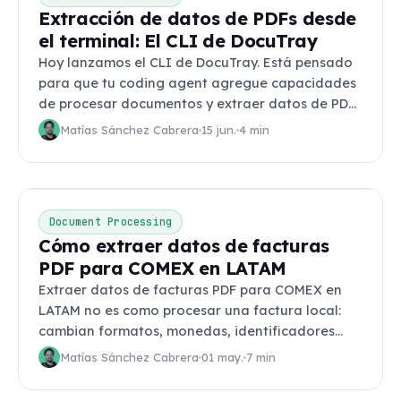
Extracción de datos de PDFs desde
el terminal: El CLI de DocuTray
Hoy lanzamos el CLI de DocuTray. Está pensado
para que tu coding agent agregue capacidades
de procesar documentos y extraer datos de PDF
en tu aplicación, dándole la
Matías Sánchez Cabrera
15 jun.
4 min
Document Processing
Cómo extraer datos de facturas
PDF para COMEX en LATAM
Extraer datos de facturas PDF para COMEX en
LATAM no es como procesar una factura local:
cambian formatos, monedas, identificadores
fiscales y los line items vienen por cientos. Cómo
Matías Sánchez Cabrera
01 may.
7 min
resolverlo con un schema único y un par de
líneas de código.