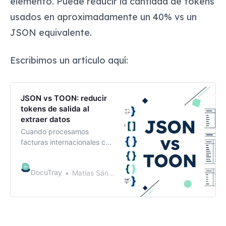
elemento. Puede reducir la cantidad de tokens
usados en aproximadamente un 40% vs un
JSON equivalente.
Escribimos un artículo aquí:
JSON vs TOON: reducir
tokens de salida al
extraer datos
Cuando procesamos
facturas internacionales con
cientos de líneas de
producto, el JSON de
DocuTray
Matías Sánchez Cabrera
respuesta superaba los max
tokens del modelo.
Probamos TOON — un
formato que promete ~40%
menos tokens de salida.